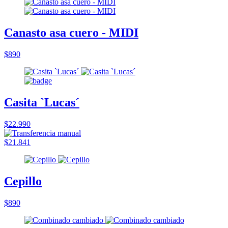
Canasto asa cuero - MIDI
$890
Casita `Lucas´
$22.990
$21.841
Cepillo
$890