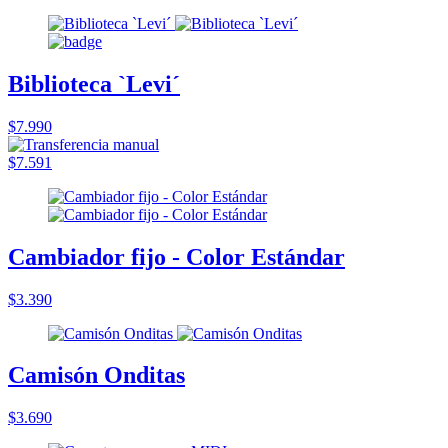
Biblioteca `Levi´
$7.990
$7.591
Cambiador fijo - Color Estándar
$3.390
Camisón Onditas
$3.690