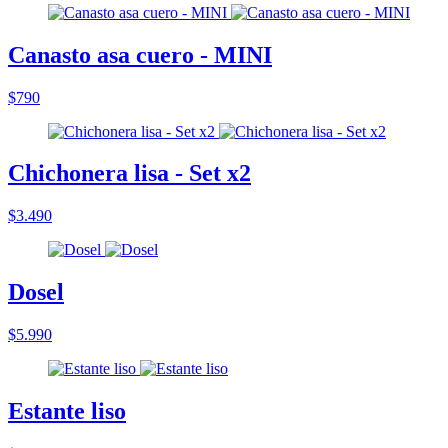
Canasto asa cuero - MINI
$790
Chichonera lisa - Set x2
$3.490
Dosel
$5.990
Estante liso