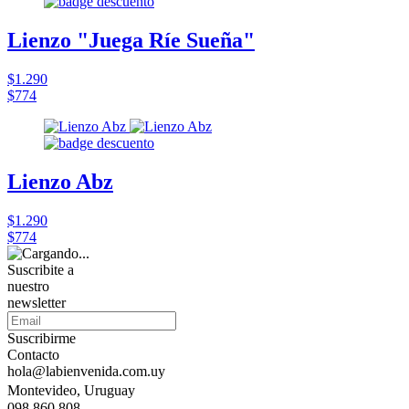
Lienzo "Juega Ríe Sueña"
$1.290
$774
Lienzo Abz
$1.290
$774
Suscribite a
nuestro
newsletter
Suscribirme
Contacto
hola@labienvenida.com.uy
Montevideo, Uruguay
098 860 808