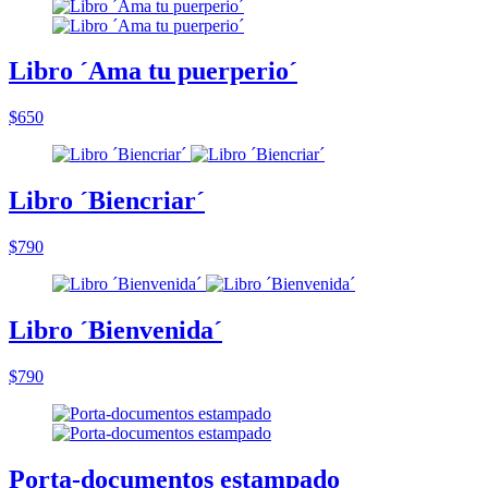
Libro ´Ama tu puerperio´
$650
Libro ´Biencriar´
$790
Libro ´Bienvenida´
$790
Porta-documentos estampado