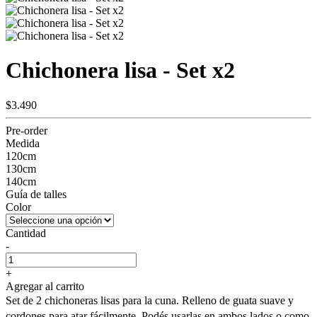
Chichonera lisa - Set x2
$3.490
Pre-order
Medida
120cm
130cm
140cm
Guía de talles
Color
Cantidad
-
+
Agregar al carrito
Set de 2 chichoneras lisas para la cuna. Relleno de guata suave y
cordones para atar fácilmente. Podés usarlas en ambos lados o como