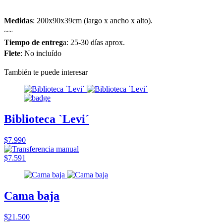
Medidas
: 200x90x39cm (largo x ancho x alto).
~~
Tiempo de entreg
a: 25-30 días aprox.
Flete
: No incluído
También te puede interesar
Biblioteca `Levi´
$7.990
$7.591
Cama baja
$21.500