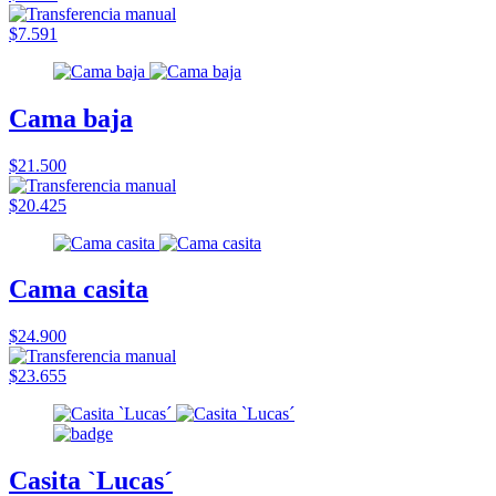
$7.591
Cama baja
$21.500
$20.425
Cama casita
$24.900
$23.655
Casita `Lucas´