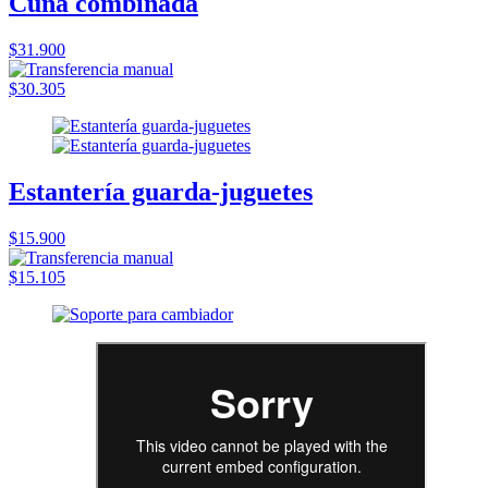
Cuna combinada
$31.900
$30.305
Estantería guarda-juguetes
$15.900
$15.105